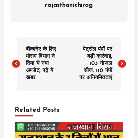
rajasthanichirag
P
बीकानेर के लिए
पेट्रोल पंपों पर
o
मौसम विभाग ने
बड़ी कार्रवाई,
दिया ये नया
103 नोजल
अपडेट, पढ़े ये
सीज, 110 पंपों
s
खबर
पर अनियमितताएं
t
n
Related Posts
a
v