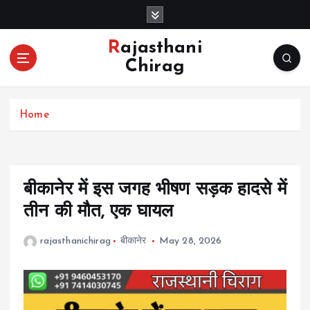
S
k
i
Rajasthani
p
Chirag
t
o
c
Home
o
n
t
e
n
बीकानेर में इस जगह भीषण सड़क हादसे में
t
तीन की मौत, एक घायल
rajasthanichirag
बीकानेर
May 28, 2026