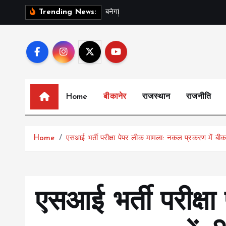
S
ब
न
ग
स
र
Trending News:
k
i
p
t
o
c
Home
बीकानेर
राजस्थान
राजनीति
o
n
t
Home
एसआई भर्ती परीक्षा पेपर लीक मामला: नकल प्रकरण में बी
e
n
t
एसआई भर्ती परीक्षा