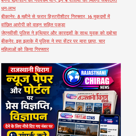
बनेगा सूर्य-शनि का नवपंचम योग, इन 4 राशियों को मिलेगा जबरदस्त
धन-लाभ
बीकानेर: 8 महीने से फरार हिस्ट्रीशीटर गिरफ्तार, 16 मुकदमों में
वांछित आरोपी को वाहन सहित पकड़ा
जेएनवीसी पुलिस ने हथियार और कारतूसों के साथ युवक को दबोचा
बीकनेर: इस इलाके में पुलिस ने स्पा सेंटर पर मारा छापा, चार
महिलाओं को किया गिरफ्तार