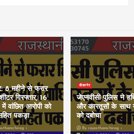
बीकानेर
र: 8 महीने से फरार
ीशीटर गिरफ्तार, 16
जेएनवीसी पुलिस ने हथ
 में वांछित आरोपी को
और कारतूसों के साथ 
सहित पकड़ा
को दबोचा
asthanichirag
By
rajasthanichirag