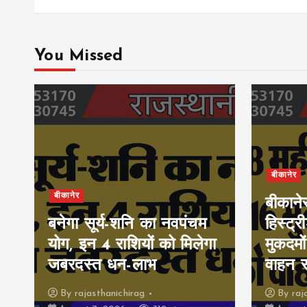
You Missed
बीकानेर
बीकानेर
बीकाने
बनेगा सूर्य-शनि का नवपंचम
हिस्ट्र
योग, इन 4 राशियों को मिलेगा
मुकदमों
जबरदस्त धन-लाभ
वाहन 
By
rajasthanichirag
By
raj