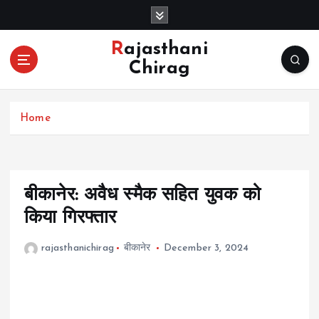
S
k
i
Rajasthani
p
Chirag
t
o
c
Home
o
n
t
e
n
बीकानेर: अवैध स्मैक सहित युवक को
t
किया गिरफ्तार
rajasthanichirag
बीकानेर
December 3, 2024