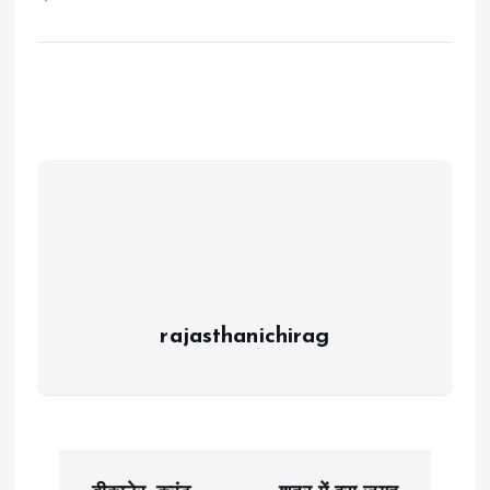
rajasthanichirag
P