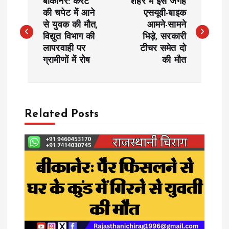
बीकानेर: करंट
शहर में इस जगह
o
की चपेट में आने
एसयूवी-बाइक
से युवक की मौत,
आमने-सामने
विद्युत विभाग की
भिड़े, सरकारी
s
लापरवाही पर
टीचर समेत दो
ग्रामीणों में रोष
की मौत
t
n
a
Related Posts
v
i
g
a