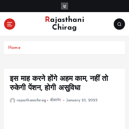
S
k
i
Rajasthani
p
Chirag
t
o
c
Home
o
n
t
e
n
इस माह करने होंगे अहम काम, नहीं तो
t
रुकेगी पेंशन, होगी असुविधा
rajasthanichirag
बीकानेर
January 23, 2025