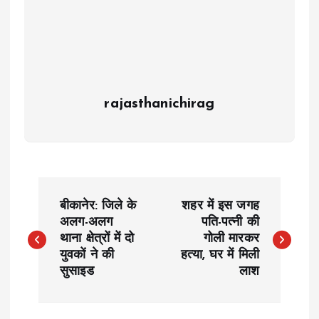
rajasthanichirag
P
बीकानेर: जिले के
शहर में इस जगह
o
अलग-अलग
पति-पत्नी की
थाना क्षेत्रों में दो
गोली मारकर
युवकों ने की
हत्या, घर में मिली
s
सुसाइड
लाश
t