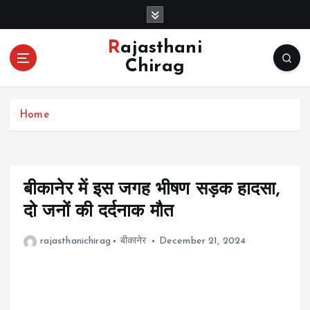
S
k
i
Rajasthani
p
Chirag
t
o
c
Home
o
n
t
e
n
बीकानेर में इस जगह भीषण सड़क हादसा,
t
दो जनों की दर्दनाक मौत
rajasthanichirag
बीकानेर
December 21, 2024