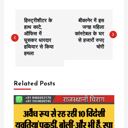
P
हिस्ट्रीशीटर के
बीकानेर में इस
o
हाथ काटे,
जगह महिला
ऑफिस में
कांस्टेबल के घर
घुसकर धारदार
से हजारों रुपए
s
हथियार से किया
चोरी
हमला
t
n
a
Related Posts
v
i