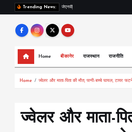
S
ज
ए
न
व
स
प
ल
Trending News:
k
i
p
t
o
c
Home
बीकानेर
राजस्थान
राजनीति
o
n
t
Home
ज्वेलर और माता-पिता की मौत, पत्नी-बच्चे घायल, टायर फटने
e
n
t
ज्वेलर और माता-पित