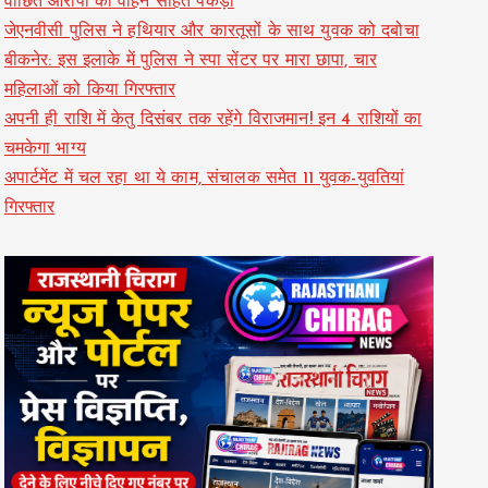
वांछित आरोपी को वाहन सहित पकड़ा
जेएनवीसी पुलिस ने हथियार और कारतूसों के साथ युवक को दबोचा
बीकनेर: इस इलाके में पुलिस ने स्पा सेंटर पर मारा छापा, चार
महिलाओं को किया गिरफ्तार
अपनी ही राशि में केतु दिसंबर तक रहेंगे विराजमान! इन 4 राशियों का
चमकेगा भाग्य
अपार्टमेंट में चल रहा था ये काम, संचालक समेत 11 युवक-युवतियां
गिरफ्तार