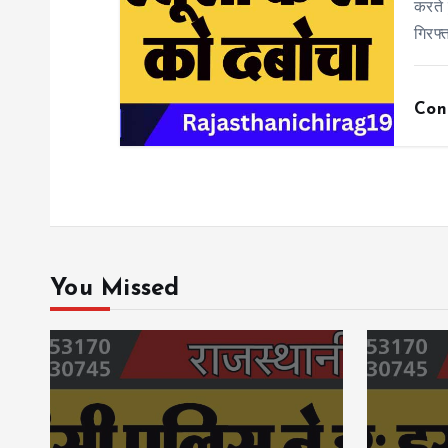
करते 
गिरफ्
Con
You Missed