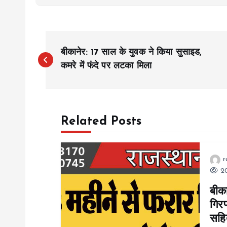
P
बीकानेर: 17 साल के युवक ने किया सुसाइड,
o
कमरे में फंदे पर लटका मिला
s
Related Posts
t
n
r
20
a
बीका
गिरफ
v
सहि