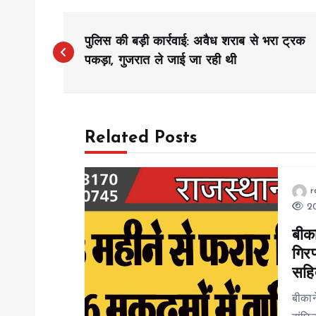
P
पुलिस की बड़ी कार्रवाई: अवैध शराब से भरा ट्रक
o
पकड़ा, गुजरात ले जाई जा रही थी
s
Related Posts
t
n
r
20
a
बीका
गिरफ
v
सहि
i
बीकान