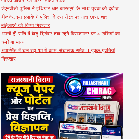
वांछित आरोपी को वाहन सहित पकड़ा
जेएनवीसी पुलिस ने हथियार और कारतूसों के साथ युवक को दबोचा
बीकनेर: इस इलाके में पुलिस ने स्पा सेंटर पर मारा छापा, चार
महिलाओं को किया गिरफ्तार
अपनी ही राशि में केतु दिसंबर तक रहेंगे विराजमान! इन 4 राशियों का
चमकेगा भाग्य
अपार्टमेंट में चल रहा था ये काम, संचालक समेत 11 युवक-युवतियां
गिरफ्तार