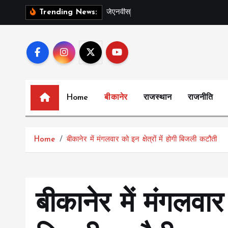
S
ज
ए
न
व
स
प
ल
स
Trending News:
k
i
p
t
o
c
Home
बीकानेर
राजस्थान
राजनीति
o
n
t
Home
बीकानेर में मंगलवार को इन क्षेत्रों में होगी बिजली कटौती
e
n
t
बीकानेर में मंगलवार क