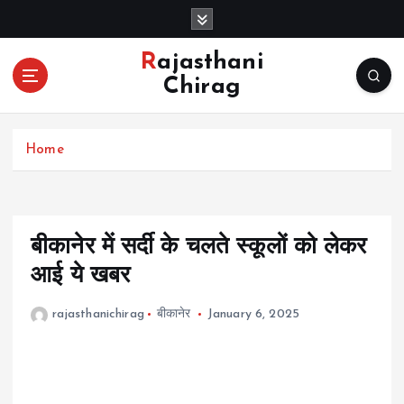
S
k
i
Rajasthani
p
Chirag
t
o
c
Home
o
n
t
e
n
बीकानेर में सर्दी के चलते स्कूलों को लेकर
t
आई ये खबर
rajasthanichirag
बीकानेर
January 6, 2025