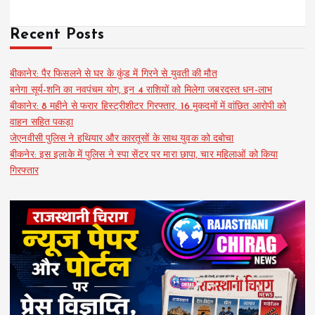
Recent Posts
बीकानेर: पैर फिसलने से घर के कुंड में गिरने से युवती की मौत
बनेगा सूर्य-शनि का नवपंचम योग, इन 4 राशियों को मिलेगा जबरदस्त धन-लाभ
बीकानेर: 8 महीने से फरार हिस्ट्रीशीटर गिरफ्तार, 16 मुकदमों में वांछित आरोपी को
वाहन सहित पकड़ा
जेएनवीसी पुलिस ने हथियार और कारतूसों के साथ युवक को दबोचा
बीकनेर: इस इलाके में पुलिस ने स्पा सेंटर पर मारा छापा, चार महिलाओं को किया
गिरफ्तार