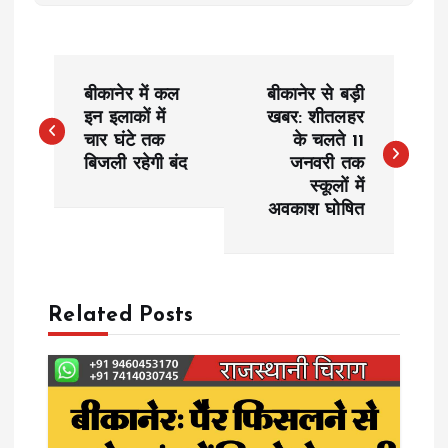
P
बीकानेर में कल
बीकानेर से बड़ी
o
इन इलाकों में
खबर: शीतलहर
चार घंटे तक
के चलते 11
बिजली रहेगी बंद
जनवरी तक
s
स्कूलों में
अवकाश घोषित
t
n
a
Related Posts
v
i