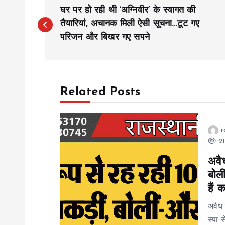
P
घर पर हो रही थी ‘अग्निवीर’ के स्वागत की
o
तैयारियां, अचानक मिली ऐसी सूचना…टूट गए
परिजन और बिखर गए सपने
s
t
Related Posts
n
r
a
21
अवैध
v
बोली
हैं 
i
अवैध 
स्पा 