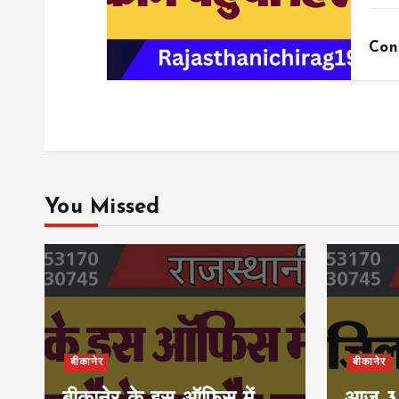
Con
You Missed
बीकानेर
बीकानेर