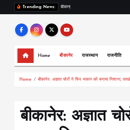
S
ब
क
न
र
क
Trending News:
k
i
p
t
o
c
Home
बीकानेर
राजस्थान
राजनीति
o
n
t
Home
बीकानेर: अज्ञात चोरों ने फिर मकान को बनाया निशाना, लाखों
e
n
t
बीकानेर: अज्ञात चो