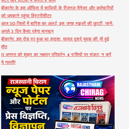
सेंटर और होटलों में करती हैं काम
बीकानेर के इस ऑफिस में साथियों के रीजनल मैनेजर और कर्मचारियों
को धमकाने पहुंचा हिस्ट्रीशीटर
आज 30-जिलों में बारिश का अलर्ट, इस जगह स्कूलों की छुट्टी, जानें-
अगले 3 दिन कैसा रहेगा मानसून
बीकानेर: इस रोड़ पर हुआ था हादसा, घायल दूसरे युवक की भी हुई
मौत
11 अगस्त को शुक्र का नक्षत्र परिवर्तन, 4 राशियों पर संकट, न करें
ये गलती!