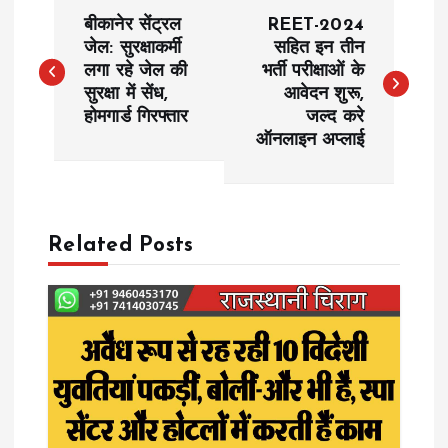
P
बीकानेर सेंट्रल
REET-2024
o
जेल: सुरक्षाकर्मी
सहित इन तीन
लगा रहे जेल की
भर्ती परीक्षाओं के
सुरक्षा में सेंध,
आवेदन शुरू,
s
होमगार्ड गिरफ्तार
जल्द करे
ऑनलाइन अप्लाई
t
n
a
Related Posts
v
i
g