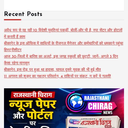
Recent Posts
अवैध रूप से रह रही 10 विदेशी युवतियां पकड़ीं, बोलीं-और भी है, स्पा सेंटर और होटलों
में करती हैं काम
बीकानेर के इस ऑफिस में साथियों के रीजनल मैनेजर और कर्मचारियों को धमकाने पहुंचा
हिस्ट्रीशीटर
आज 30-जिलों में बारिश का अलर्ट, इस जगह स्कूलों की छुट्टी, जानें- अगले 3 दिन
कैसा रहेगा मानसून
बीकानेर: इस रोड़ पर हुआ था हादसा, घायल दूसरे युवक की भी हुई मौत
11 अगस्त को शुक्र का नक्षत्र परिवर्तन, 4 राशियों पर संकट, न करें ये गलती!