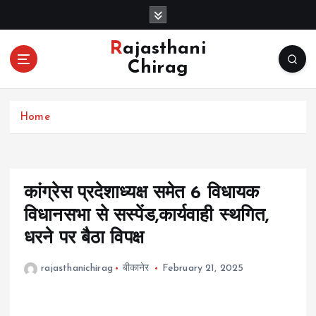
S
k
i
Rajasthani
p
Chirag
t
o
c
Home
o
n
t
e
n
कांग्रेस प्रदेशाध्यक्ष समेत 6 विधायक
t
विधानसभा से सस्पेंड,कार्यवाही स्थगित,
धरने पर बैठा विपक्ष
rajasthanichirag
बीकानेर
February 21, 2025