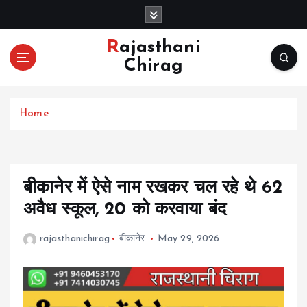
S
k
i
Rajasthani
p
Chirag
t
o
c
Home
o
n
t
e
n
बीकानेर में ऐसे नाम रखकर चल रहे थे 62
t
अवैध स्कूल, 20 को करवाया बंद
rajasthanichirag
बीकानेर
May 29, 2026