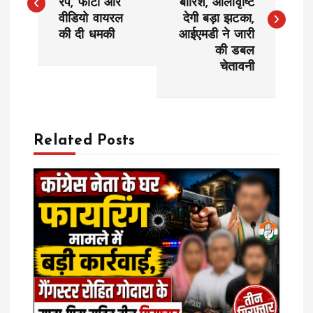
रेप, फोटो और
बारिश, ओलावृष्टि
वीडियो वायरल
देगी बड़ा झटका,
s
की दी धमकी
आईएमडी ने जारी
की डबल
t
चेतावनी
n
a
Related Posts
v
i
g
a
t