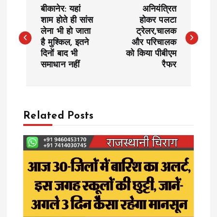
P
बीकानेर: यहां
अनियंत्रित
o
शाम होते ही सांस
होकर पलटा
लेना भी हो जाता
ट्रेलर,चालक
है मुश्किल, इतने
और परिचालक
s
दिनों बाद भी
को किया पीबीएम
समाधान नहीं
रैफर
t
n
a
Related Posts
v
i
g
a