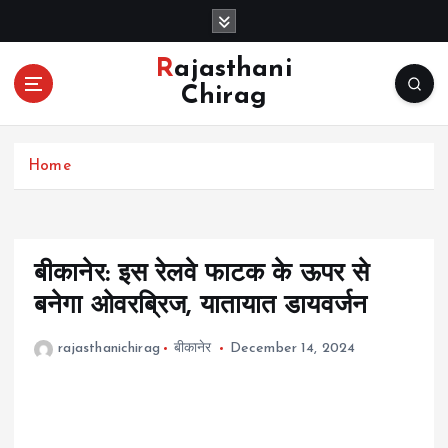
S
k
i
Rajasthani
p
Chirag
t
o
c
Home
o
n
t
e
n
बीकानेर: इस रेलवे फाटक के ऊपर से
t
बनेगा ओवरब्रिज, यातायात डायवर्जन
rajasthanichirag
बीकानेर
December 14, 2024