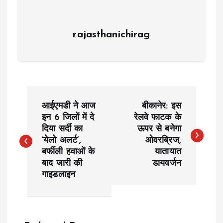
rajasthanichirag
P
आईएमडी ने आज
बीकानेर: इस
o
इन 6 जिलों में दे
रेलवे फाटक के
दिया सर्दी का
ऊपर से बनेगा
‘येलो अलर्ट’,
ओवरब्रिज,
s
बर्फीली हवाओं के
यातायात
बाद जारी की
डायवर्जन
t
गाइडलाइन
n
a