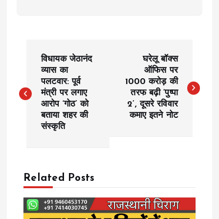
P
विधायक जेठानंद
घरेलू बॉक्स
o
व्यास का
ऑफिस पर
पलटवार: पूर्व
1000 करोड़ की
मंत्री पर लगाए
तरफ बढ़ी ‘पुष्पा
s
आरोप ‘गोठ’ को
2’, दूसरे रविवार
बताया शहर की
कमाए इतने नोट
t
संस्कृति
n
a
Related Posts
v
i