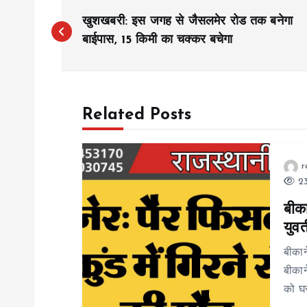
P
खुशखबरी: इस जगह से जैसलमेर रोड तक बनेगा
o
बाईपास, 15 किमी का चक्कर बचेगा
s
Related Posts
t
n
r
23
a
बीका
युव
v
बीकान
i
बीकान
को घर