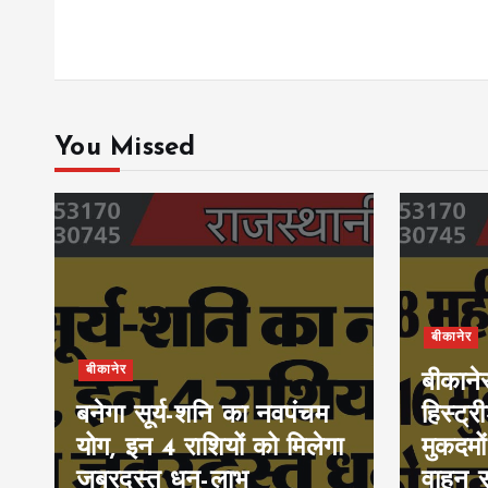
You Missed
बीकानेर
बीकानेर
बीकाने
बनेगा सूर्य-शनि का नवपंचम
हिस्ट्र
योग, इन 4 राशियों को मिलेगा
मुकदमों
जबरदस्त धन-लाभ
वाहन 