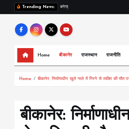
S
ब
न
ग
स
र
Trending News:
k
i
p
t
o
c
Home
बीकानेर
राजस्थान
राजनीति
o
n
t
Home
बीकानेर: निर्माणाधीन खुले नाले में गिरने से व्यक्ति की मौ
e
n
t
बीकानेर: निर्माणाधीन