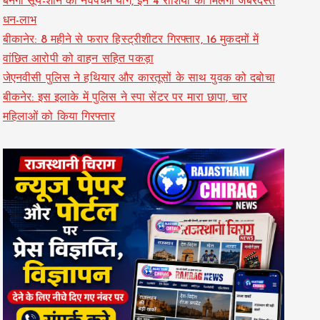
बनेगा सूर्य-शनि का नवपंचम योग, इन 4 राशियों को मिलेगा जबरदस्त
धन-लाभ
बीकानेर: 8 महीने से फरार हिस्ट्रीशीटर गिरफ्तार, 16 मुकदमों में
वांछित आरोपी को वाहन सहित पकड़ा
जेएनवीसी पुलिस ने हथियार और कारतूसों के साथ युवक को दबोचा
बीकनेर: इस इलाके में पुलिस ने स्पा सेंटर पर मारा छापा, चार
महिलाओं को किया गिरफ्तार