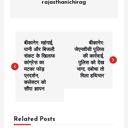
rajasthanichirag
P
बीकानेर: महंगाई,
बीकानेर:
o
पानी और बिजली
जेएनवीसी पुलिस
संकट के खिलाफ
की कार्रवाई,
कांग्रेस का
पुलिस को देख
s
मटका फोड़
भागा, दबोचा तो
प्रदर्शन,
मिला हथियार
t
कलेक्टर को
सौंपा ज्ञापन
n
a
Related Posts
v