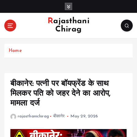
S
k
i
Rajasthani
p
Chirag
t
o
c
Home
o
n
t
e
n
बीकानेर: पत्नी पर बॉयफ्रेंड के साथ
t
मिलकर पति को जहर देने का आरोप,
मामला दर्ज
rajasthanichirag
बीकानेर
May 29, 2026