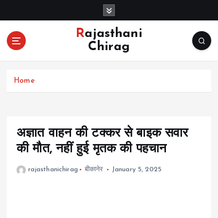
S
k
i
Rajasthani
p
Chirag
t
o
c
Home
o
n
t
e
n
अज्ञात वाहन की टक्कर से बाइक सवार
t
की मौत, नहीं हुई मृतक की पहचान
rajasthanichirag
बीकानेर
January 5, 2025