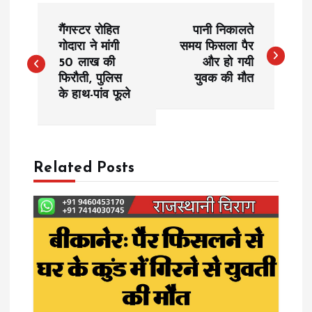
P
गैंगस्टर रोहित
पानी निकालते
o
गोदारा ने मांगी
समय फिसला पैर
50 लाख की
और हो गयी
फिरौती, पुलिस
युवक की मौत
s
के हाथ-पांव फूले
t
n
Related Posts
a
v
i
g