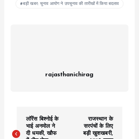
बड़ी खबर: चुनाव आयोग ने उपचुनाव की तारीखों में किया बदलाव
rajasthanichirag
P
लॉरेंस बिश्नोई के
राजस्थान के
o
भाई अनमोल ने
सरपंचों के लिए
दी धमकी, खौफ
बड़ी खुशखबरी,