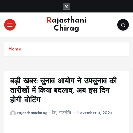
S
k
i
Rajasthani
p
Chirag
t
o
c
Home
o
n
t
e
n
बड़ी खबर: चुनाव आयोग ने उपचुनाव की
t
तारीखों में किया बदलाव, अब इस दिन
होगी वोटिंग
rajasthanichirag
देश
,
राजनीति
November 4, 2024