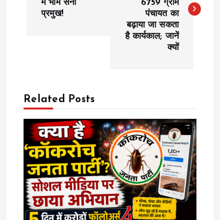
में भीम सेना
6759 ग्राम
s
प्रमुख!
पंचायत का
बढ़ाया जा सकता
t
है कार्यकाल; जानें
क्यों
n
a
Related Posts
v
i
g
a
t