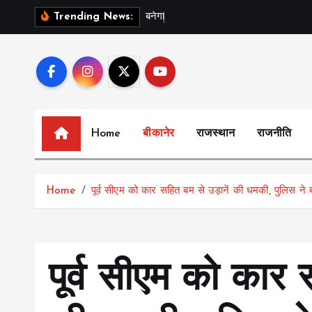
S
ब
न
ग
स
र
Trending News:
k
i
p
t
o
c
Home
बीकानेर
राजस्थान
राजनीति
o
n
t
Home
पूर्व सीएम को कार सहित बम से उड़ानें की धमकी, पुलिस ने बढ़
e
n
t
पूर्व सीएम को कार 