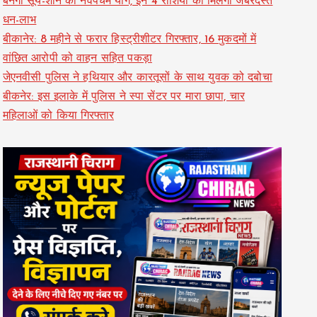
बनेगा सूर्य-शनि का नवपंचम योग, इन 4 राशियों को मिलेगा जबरदस्त
धन-लाभ
बीकानेर: 8 महीने से फरार हिस्ट्रीशीटर गिरफ्तार, 16 मुकदमों में
वांछित आरोपी को वाहन सहित पकड़ा
जेएनवीसी पुलिस ने हथियार और कारतूसों के साथ युवक को दबोचा
बीकनेर: इस इलाके में पुलिस ने स्पा सेंटर पर मारा छापा, चार
महिलाओं को किया गिरफ्तार