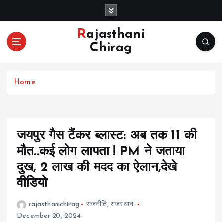
S
k
i
Rajasthani
p
Chirag
t
o
c
Home
o
n
t
e
n
जयपुर गैस टैंकर ब्लास्ट: अब तक 11 की
t
मौत..कई लोग लापता ! PM ने जताया
दुख, 2 लाख की मदद का ऐलान,देखे
वीडियो
rajasthanichirag
राजनीति
,
राजस्थान
December 20, 2024