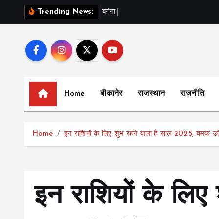
S
ब
न
ग
स
र
-
Trending News:
k
i
p
t
o
c
Home
बीकानेर
राजस्थान
राजनीति
o
n
t
Home
इन राशियों के लिए शुभ रहने वाला है साल 2025, चमक उठ
e
n
t
इन राशियों के लिए 