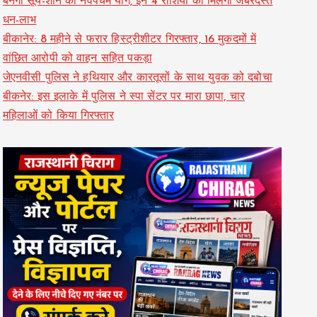
बनेगा सूर्य-शनि का नवपंचम योग, इन 4 राशियों को मिलेगा जबरदस्त
धन-लाभ
बीकानेर: 8 महीने से फरार हिस्ट्रीशीटर गिरफ्तार, 16 मुकदमों में
वांछित आरोपी को वाहन सहित पकड़ा
जेएनवीसी पुलिस ने हथियार और कारतूसों के साथ युवक को दबोचा
बीकनेर: इस इलाके में पुलिस ने स्पा सेंटर पर मारा छापा, चार
महिलाओं को किया गिरफ्तार