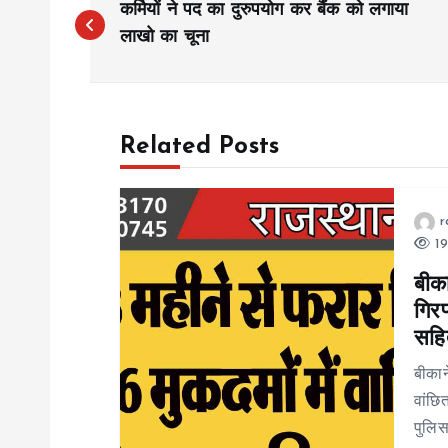
कर्मियों ने पद का दुरुपयोग कर बैंक को लगाया
o
लाखो का चूना
s
Related Posts
t
n
r
19
a
बीका
गिरफ
v
सहि
i
बीकान
वांछ
g
पुलिस