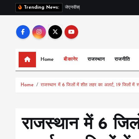
S
ज
ए
न
व
स
प
ल
स
Trending News:
k
i
p
t
o
c
Home
बीकानेर
राजस्थान
राजनीति
o
n
t
Home
राजस्थान में 6 जिलों में शीत लहर का अलर्ट, 19 जिलों में स
e
n
t
राजस्थान में 6 जिल