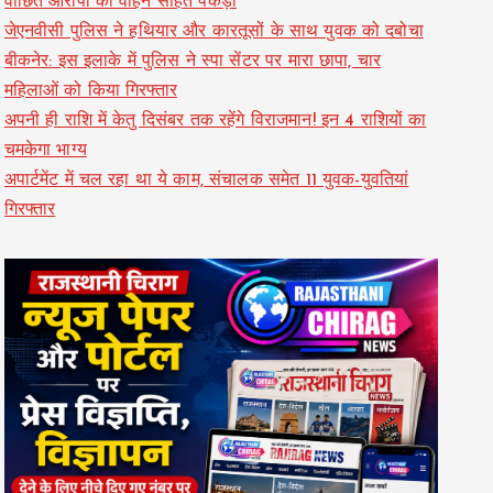
वांछित आरोपी को वाहन सहित पकड़ा
जेएनवीसी पुलिस ने हथियार और कारतूसों के साथ युवक को दबोचा
बीकनेर: इस इलाके में पुलिस ने स्पा सेंटर पर मारा छापा, चार
महिलाओं को किया गिरफ्तार
अपनी ही राशि में केतु दिसंबर तक रहेंगे विराजमान! इन 4 राशियों का
चमकेगा भाग्य
अपार्टमेंट में चल रहा था ये काम, संचालक समेत 11 युवक-युवतियां
गिरफ्तार