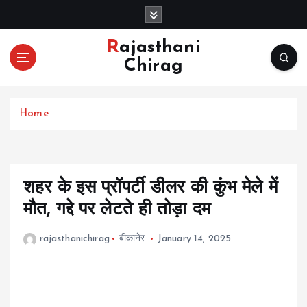
S
k
i
Rajasthani
p
Chirag
t
o
c
Home
o
n
t
e
n
शहर के इस प्रॉपर्टी डीलर की कुंभ मेले में
t
मौत, गद्दे पर लेटते ही तोड़ा दम
rajasthanichirag
बीकानेर
January 14, 2025