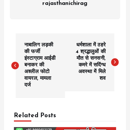
rajasthanichirag
P
नाबालिग लड़की
धर्मशाला में ठहरे
o
की फर्जी
4 श्रद्धालुओं की
इंस्टाग्राम आईडी
मौत से सनसनी,
बनाकर की
कमरे में सदिंग्ध
s
अश्लील फोटो
अवस्था में मिले
वायरल, मामला
शव
t
दर्ज
n
a
Related Posts
v