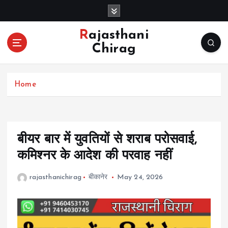
S
k
i
Rajasthani
p
Chirag
t
o
c
Home
o
n
t
e
n
बीयर बार में युवतियों से शराब परोसवाई,
t
कमिश्नर के आदेश की परवाह नहीं
rajasthanichirag
बीकानेर
May 24, 2026