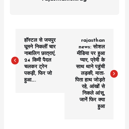
P
हॉस्टल से जयपुर
rajasthan
o
घूमने निकलीं चार
news: सोशल
नाबालिग छात्राएं,
मीडिया पर हुआ
24 किमी पैदल
प्यार, प्रेमी के
s
चलकर ट्रेन
साथ थाने पहुंची
पकड़ी, फिर जो
लड़की, माता-
t
हुआ….
पिता हाथ जोड़ते
रहे, आंखों से
n
निकले आंसू,
जानें फिर क्या
a
हुआ
v