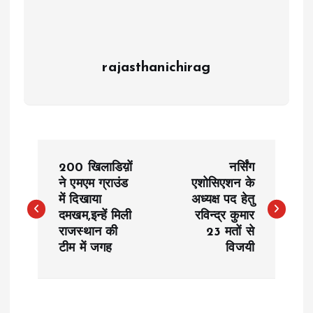
rajasthanichirag
P
200 खिलाडिय़ों
नर्सिंग
o
ने एमएम ग्राउंड
एशोसिएशन के
में दिखाया
अध्यक्ष पद हेतु
दमखम,इन्हें मिली
रविन्द्र कुमार
s
राजस्थान की
23 मतों से
टीम में जगह
विजयी
t
n