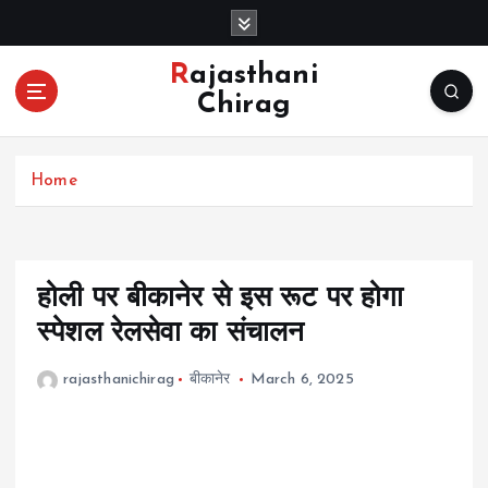
S
k
i
Rajasthani
p
Chirag
t
o
c
Home
o
n
t
e
n
होली पर बीकानेर से इस रूट पर होगा
t
स्पेशल रेलसेवा का संचालन
rajasthanichirag
बीकानेर
March 6, 2025