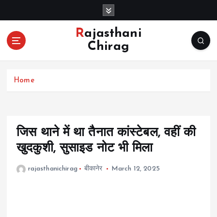
S
k
i
Rajasthani
p
Chirag
t
o
c
Home
o
n
t
e
n
जिस थाने में था तैनात कांस्टेबल, वहीं की
t
खुदकुशी, सुसाइड नोट भी मिला
rajasthanichirag
बीकानेर
March 12, 2025