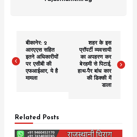
P
बीकानेर: 2
शहर के इस
o
आरएएस सहित
प्रॉपर्टी व्यवसायी
इतने अधिकारीयों
का अपहरण कर
पर एसीबी की
बेरहमी से पिटाई,
s
एफआईआर, ये है
हाथ-पैर बांध कार
मामला
की डिक्की में
t
डाला
n
a
Related Posts
v