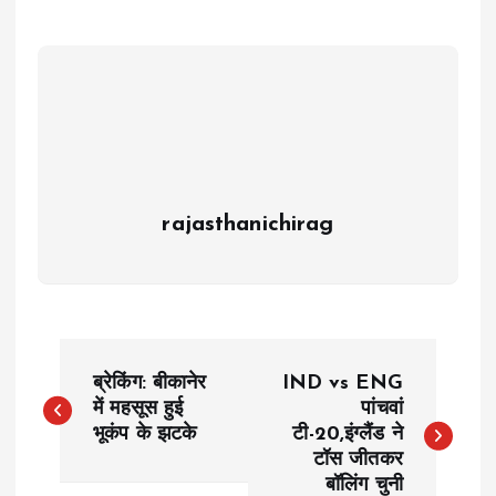
rajasthanichirag
P
ब्रेकिंग: बीकानेर
IND vs ENG
o
में महसूस हुई
पांचवां
भूकंप के झटके
टी-20,इंग्लैंड ने
टॉस जीतकर
s
बॉलिंग चुनी