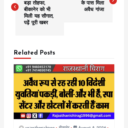
बड़ा तोहफा,
के पास मिला
बीकानेर को भी
अवैध गांजा
s
मिली यह सौगात,
पढ़ें पूरी खबर
t
n
a
Related Posts
v
i
g
a
t
rajasthanichirag
बीकानेर
August 8, 2026