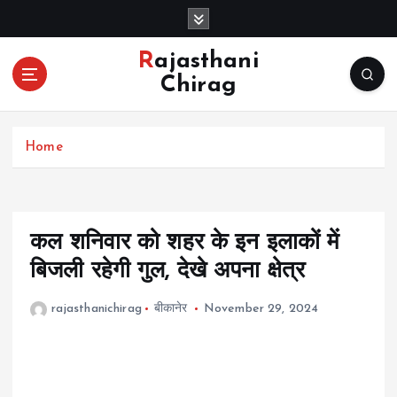
S
k
i
Rajasthani
p
Chirag
t
o
c
Home
o
n
t
e
n
कल शनिवार को शहर के इन इलाकों में
t
बिजली रहेगी गुल, देखे अपना क्षेत्र
rajasthanichirag
बीकानेर
November 29, 2024