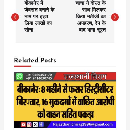
बीकानेर में
चाचा ने दोस्त के
o
जेवरात बनाने के
साथ मिलकर
नाम पर हड़प
किया भतीजी का
लिया लाखों का
अपहरण, रेप के
s
सोना
बाद भागा सूरत
t
n
Related Posts
a
v
i
g
a