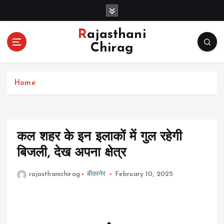
S
k
i
Rajasthani
p
Chirag
t
o
c
Home
o
n
t
e
n
कल शहर के इन इलाकों में गुल रहेगी
t
बिजली, देख अपना क्षेत्र
rajasthanichirag
बीकानेर
February 10, 2025