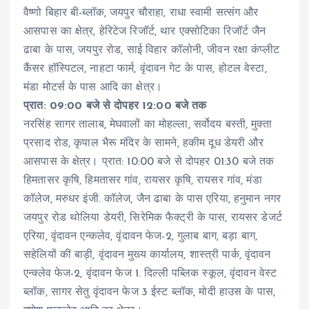
वैष्णो बिहार बी-ब्लॉक, जयपुर चौराहा, राधा स्वामी सत्संग और
आसपास का क्षेत्र, हेरिटेज रिजॉर्ट, थार एक्सोटिका रिजॉर्ट जैन
ढाबा के पास, जयपुर रोड, साई विहार कॉलोनी, जीवन रक्षा कंप्लीट
कैंसर हॉस्पिटल, नाहटा फार्म, वृंदावन गेट के पास, होटल वेस्टा,
मंडा मोटर्स के पास आदि का क्षेत्र।
प्रात: 09:00 बजे से दोपहर 12:00 बजे तक
नरसिंह सागर तालाब, मेघवालों का मोहल्ला, सर्वोदय बस्ती, मुक्ता
प्रसाद रोड, कृपाल भैरू मंदिर के सामने, हकीम दूध डेयरी और
आसपास के क्षेत्र। प्रात: 10:00 बजे से दोपहर 01:30 बजे तक
हिमतासर कृषि, हिमतासर गांव, रायसर कृषि, रायसर गांव, मंडा
कॉलेज, मरुधर इंजी. कॉलेज, जैन ढाबा के पास एरिया, हनुमान नगर
जयपुर रोड थोलिया डेयरी, सिरेमिक फैक्ट्री के पास, रायसर डेजर्ट
एरिया, वृंदावन एन्कलेव, वृंदावन फेज-2, गुलाब बाग, बड़ा बाग,
सहेलियों की बाड़ी, वृंदावन मुख्य कार्यालय, शास्त्री पार्क, वृंदावन
एन्क्लेव फेज-2, वृंदावन फेज 1. दिल्ली पब्लिक स्कूल, वृंदावन वेस्ट
ब्लॉक, सागर सेतु वृंदावन फेज 3 ईस्ट ब्लॉक, मोदी हाउस के पास,