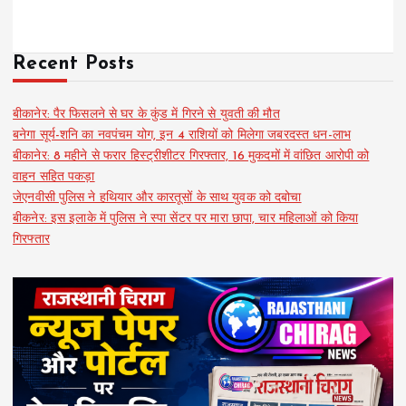
Recent Posts
बीकानेर: पैर फिसलने से घर के कुंड में गिरने से युवती की मौत
बनेगा सूर्य-शनि का नवपंचम योग, इन 4 राशियों को मिलेगा जबरदस्त धन-लाभ
बीकानेर: 8 महीने से फरार हिस्ट्रीशीटर गिरफ्तार, 16 मुकदमों में वांछित आरोपी को
वाहन सहित पकड़ा
जेएनवीसी पुलिस ने हथियार और कारतूसों के साथ युवक को दबोचा
बीकनेर: इस इलाके में पुलिस ने स्पा सेंटर पर मारा छापा, चार महिलाओं को किया
गिरफ्तार