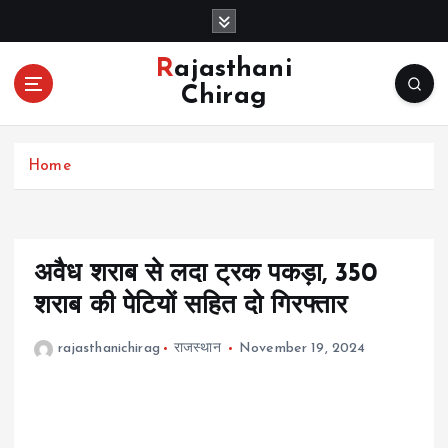
S
k
i
Rajasthani
p
Chirag
t
o
c
Home
o
n
t
e
n
अवैध शराब से लदा ट्रक पकड़ा, 350
t
शराब की पेटियों सहित दो गिरफ्तार
rajasthanichirag
राजस्थान
November 19, 2024