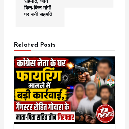
सहमति, जानें
किन-किन मांगों
n
पर बनी सहमति
a
v
Related Posts
i
g
a
t
i
o