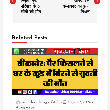
भिड़ंत, एक
खबर, इस
परिवार के 5
कलाकार का हुआ
s
लोगों की मौत
निधन
t
n
Related Posts
a
v
i
g
a
rajasthanichirag
बीकानेर
August 7, 2026
t
25 views