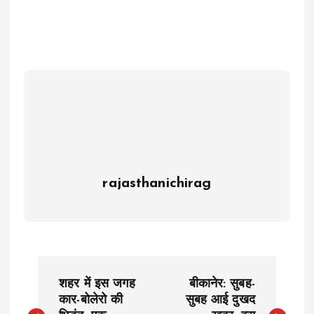
rajasthanichirag
P
शहर में इस जगह
बीकानेर: सुबह-
o
कार-बोलेरो की
सुबह आई दुखद