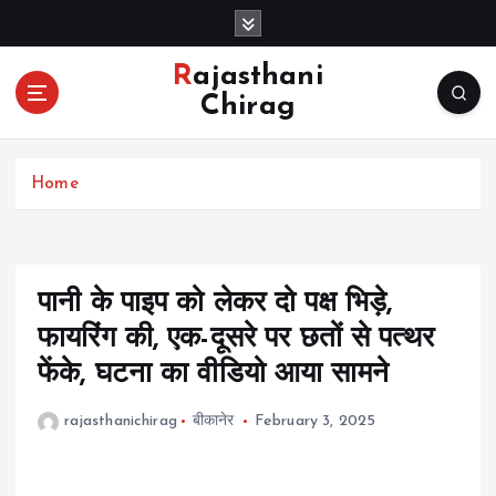
S
k
i
Rajasthani
p
Chirag
t
o
c
Home
o
n
t
e
n
पानी के पाइप को लेकर दो पक्ष भिड़े,
t
फायरिंग की, एक-दूसरे पर छतों से पत्थर
फेंके, घटना का वीडियो आया सामने
rajasthanichirag
बीकानेर
February 3, 2025