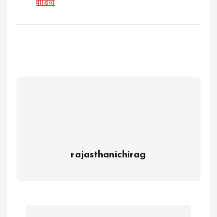
वीडियो
rajasthanichirag
P