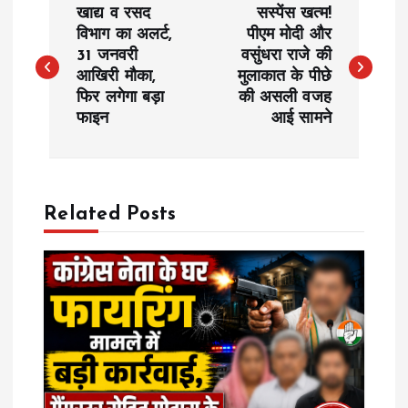
खाद्य व रसद
सस्पेंस खत्म!
o
विभाग का अलर्ट,
पीएम मोदी और
31 जनवरी
वसुंधरा राजे की
आखिरी मौका,
मुलाकात के पीछे
s
फिर लगेगा बड़ा
की असली वजह
फाइन
आई सामने
t
n
a
Related Posts
v
i
g
a