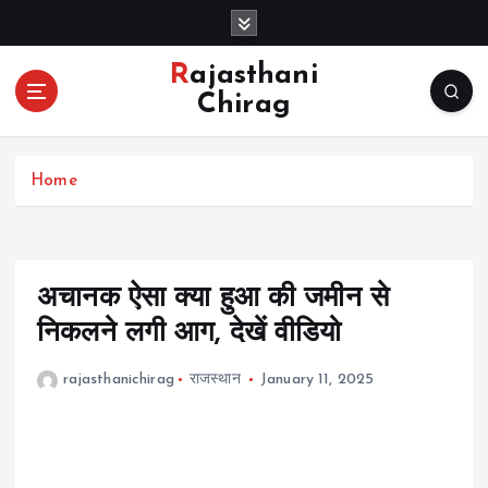
S
k
i
Rajasthani
p
Chirag
t
o
c
Home
o
n
t
e
n
अचानक ऐसा क्या हुआ की जमीन से
t
निकलने लगी आग, देखें वीडियो
rajasthanichirag
राजस्थान
January 11, 2025