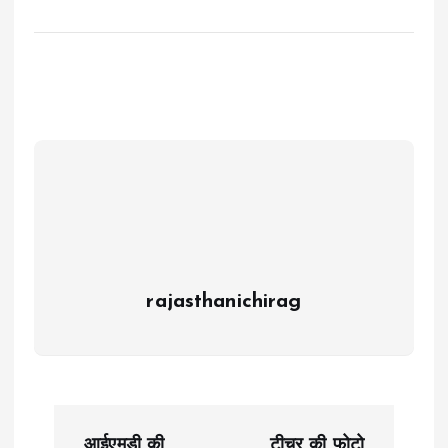
rajasthanichirag
P
आईएमडी की
टीचर की फोटो