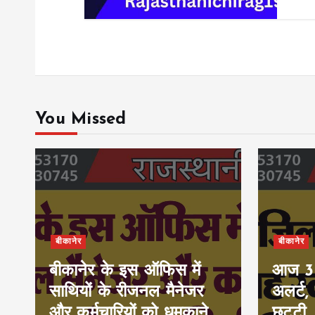
You Missed
बीकानेर
बीकानेर
बीकानेर के इस ऑफिस में
आज 30-
साथियों के रीजनल मैनेजर
अलर्ट,
और कर्मचारियों को धमकाने
छुट्टी