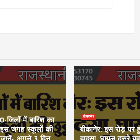
बीकानेर
जिलों में बारिश का
 इस जगह स्कूलों की
बीकानेर: इस रोड़ पर 
, जानें- अगले 3 दिन
हादसा, घायल दूसरे य