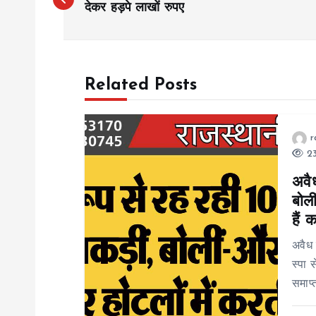
o
देकर हड़पे लाखों रुपए
s
Related Posts
t
n
r
23
a
अवैध
बोली
v
हैं 
i
अवैध 
स्पा 
g
समाप्