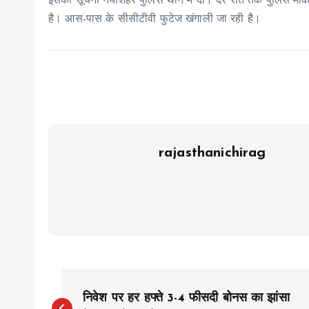
इसकी सूचना नयाशहर पुलिस थाने में दी। देर रात तक पुलिस मौक
है। आस-पास के सीसीटीवी फुटेज खंगाली जा रही है।
rajasthanichirag
P
निवेश पर हर हफ्ते 3-4 फीसदी बोनस का झांसा