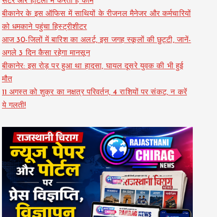
सेंटर और होटलों में करती हैं काम
बीकानेर के इस ऑफिस में साथियों के रीजनल मैनेजर और कर्मचारियों
को धमकाने पहुंचा हिस्ट्रीशीटर
आज 30-जिलों में बारिश का अलर्ट, इस जगह स्कूलों की छुट्टी, जानें-
अगले 3 दिन कैसा रहेगा मानसून
बीकानेर: इस रोड़ पर हुआ था हादसा, घायल दूसरे युवक की भी हुई
मौत
11 अगस्त को शुक्र का नक्षत्र परिवर्तन, 4 राशियों पर संकट, न करें
ये गलती!