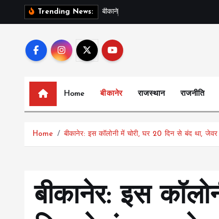
S
ब
क
न
र
क
इ
Trending News:
k
i
p
t
o
c
Home
बीकानेर
राजस्थान
राजनीति
o
n
t
Home
बीकानेर: इस कॉलोनी में चोरी, घर 20 दिन से बंद था, जेव
e
n
t
बीकानेर: इस कॉलोन