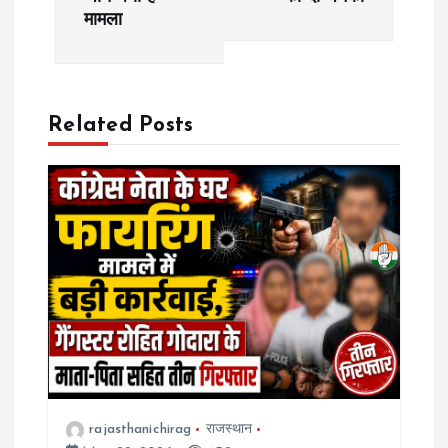
मामला
t
n
a
Related Posts
v
i
g
a
t
i
rajasthanichirag
राजस्थान