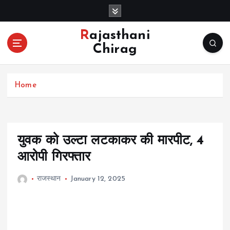
S
k
i
Rajasthani
p
Chirag
t
o
c
Home
o
n
t
e
n
युवक को उल्टा लटकाकर की मारपीट, 4
t
आरोपी गिरफ्तार
राजस्थान
January 12, 2025