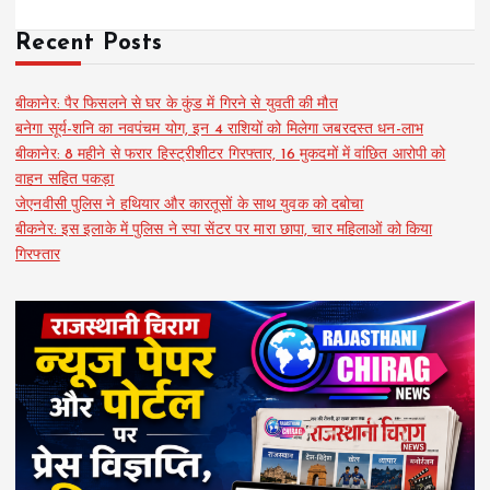
Recent Posts
बीकानेर: पैर फिसलने से घर के कुंड में गिरने से युवती की मौत
बनेगा सूर्य-शनि का नवपंचम योग, इन 4 राशियों को मिलेगा जबरदस्त धन-लाभ
बीकानेर: 8 महीने से फरार हिस्ट्रीशीटर गिरफ्तार, 16 मुकदमों में वांछित आरोपी को
वाहन सहित पकड़ा
जेएनवीसी पुलिस ने हथियार और कारतूसों के साथ युवक को दबोचा
बीकनेर: इस इलाके में पुलिस ने स्पा सेंटर पर मारा छापा, चार महिलाओं को किया
गिरफ्तार