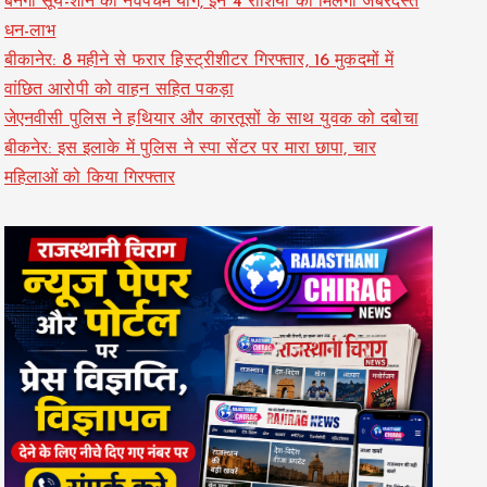
बनेगा सूर्य-शनि का नवपंचम योग, इन 4 राशियों को मिलेगा जबरदस्त
धन-लाभ
बीकानेर: 8 महीने से फरार हिस्ट्रीशीटर गिरफ्तार, 16 मुकदमों में
वांछित आरोपी को वाहन सहित पकड़ा
जेएनवीसी पुलिस ने हथियार और कारतूसों के साथ युवक को दबोचा
बीकनेर: इस इलाके में पुलिस ने स्पा सेंटर पर मारा छापा, चार
महिलाओं को किया गिरफ्तार