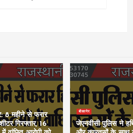
बीकानेर
र: 8 महीने से फरार
ीशीटर गिरफ्तार, 16
जेएनवीसी पुलिस ने हथ