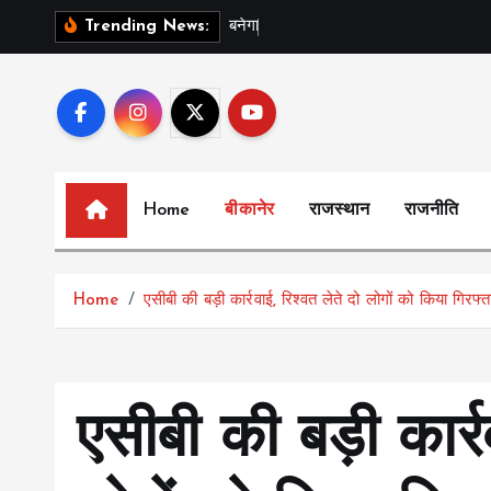
S
ब
न
ग
स
र
Trending News:
k
i
p
t
o
c
Home
बीकानेर
राजस्थान
राजनीति
o
n
t
Home
एसीबी की बड़ी कार्रवाई, रिश्वत लेते दो लोगों को किया गिरफ्त
e
n
t
एसीबी की बड़ी कार्र