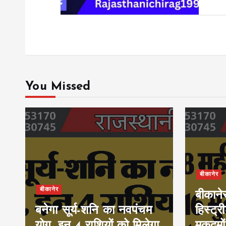
You Missed
बीकानेर
बीकानेर
बीकाने
बनेगा सूर्य-शनि का नवपंचम
हिस्ट्र