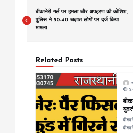
P
बीकानेरी गर्ल पर हमला और अपहरण की कोशिश,
o
पुलिस ने 30-40 अज्ञात लोगों पर दर्ज किया
मामला
s
t
Related Posts
n
r
a
24
बीका
v
युव
i
बीकान
बीकान