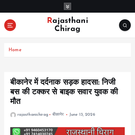
S
k
i
Rajasthani
p
Chirag
t
o
c
Home
o
n
t
e
n
बीकानेर में दर्दनाक सड़क हादसा: निजी
t
बस की टक्कर से बाइक सवार युवक की
मौत
rajasthanichirag
बीकानेर
June 13, 2026