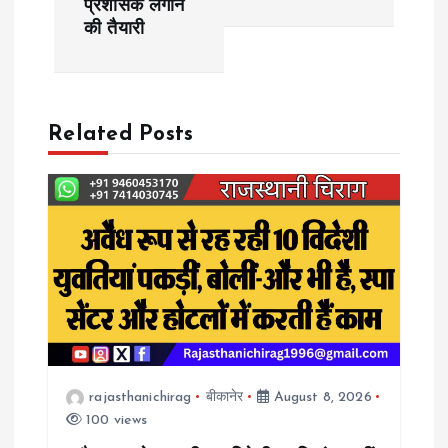
प्रशासक लगाने
s
की तैयारी
t
n
Related Posts
a
v
i
g
a
rajasthanichirag
बीकानेर
August 8, 2026
t
100 views