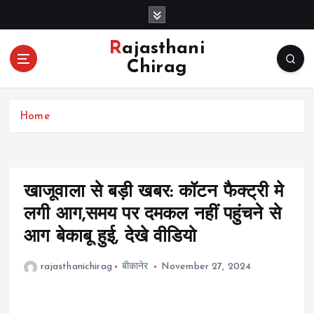
S
k
i
Rajasthani
p
Chirag
t
o
c
Home
o
n
t
e
n
खाजूवाला से बड़ी खबर: कॉटन फैक्ट्री मे
t
लगी आग,समय पर दमकल नहीं पहुंचने से
आग बेकाबू हुई, देखे वीडियो
rajasthanichirag
बीकानेर
November 27, 2024