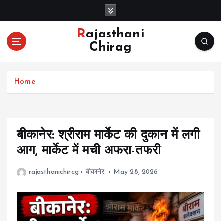
S
k
i
Rajasthani
p
Chirag
t
o
c
Home
o
n
t
e
n
बीकानेर: श्रीराम मार्केट की दुकान में लगी
t
आग, मार्केट में मची अफरा-तफरी
rajasthanichirag
बीकानेर
May 28, 2026