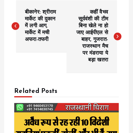
P
बीकानेर: श्रीराम
कहीं वैभव
o
मार्केट की दुकान
सूर्यवंशी की टीम
में लगी आग,
बिना खेले ना हो
मार्केट में मची
जाए आईपीएल से
s
अफरा-तफरी
बाहर, गुजरात-
राजस्थान मैच
t
पर मंडराया ये
बड़ा खतरा
n
a
Related Posts
v
i
g