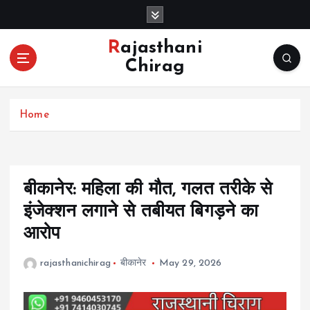
S
k
i
Rajasthani
p
Chirag
t
o
c
Home
o
n
t
e
n
बीकानेर: महिला की मौत, गलत तरीके से
t
इंजेक्शन लगाने से तबीयत बिगड़ने का
आरोप
rajasthanichirag
बीकानेर
May 29, 2026