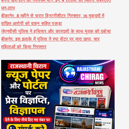
बनेगा सूर्य-शनि का नवपंचम योग, इन 4 राशियों को मिलेगा जबरदस्त
धन-लाभ
बीकानेर: 8 महीने से फरार हिस्ट्रीशीटर गिरफ्तार, 16 मुकदमों में
वांछित आरोपी को वाहन सहित पकड़ा
जेएनवीसी पुलिस ने हथियार और कारतूसों के साथ युवक को दबोचा
बीकनेर: इस इलाके में पुलिस ने स्पा सेंटर पर मारा छापा, चार
महिलाओं को किया गिरफ्तार