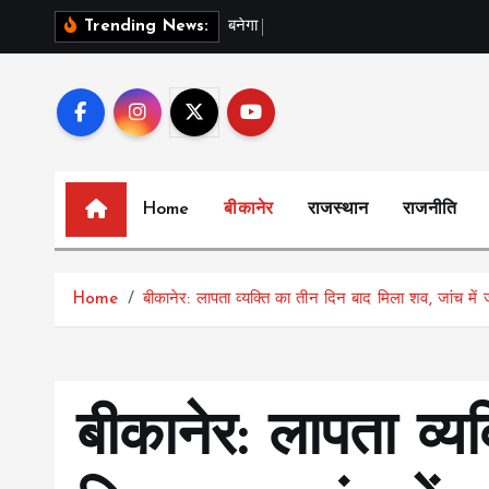
S
ब
न
ग
स
र
-
Trending News:
k
i
p
t
o
c
Home
बीकानेर
राजस्थान
राजनीति
o
n
t
Home
बीकानेर: लापता व्यक्ति का तीन दिन बाद मिला शव, जांच में 
e
n
t
बीकानेर: लापता व्य