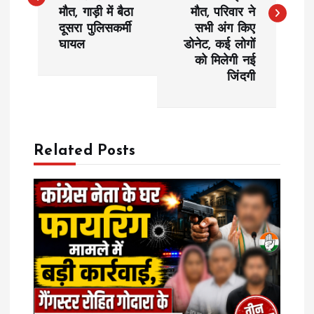
s
मौत, गाड़ी में बैठा
मौत, परिवार ने
दूसरा पुलिसकर्मी
सभी अंग किए
t
घायल
डोनेट, कई लोगों
को मिलेगी नई
n
जिंदगी
a
v
Related Posts
i
g
a
t
i