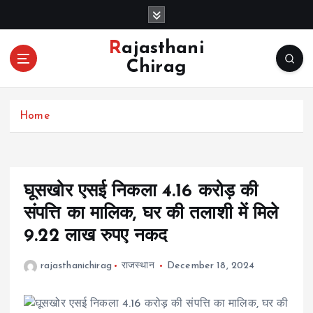
S
k
i
Rajasthani
p
Chirag
t
o
c
Home
o
n
t
e
n
घूसखोर एसई निकला 4.16 करोड़ की
t
संपत्ति का मालिक, घर की तलाशी में मिले
9.22 लाख रुपए नकद
rajasthanichirag
राजस्थान
December 18, 2024