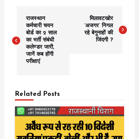
P
राजस्थान
मिलावटखोर
o
कर्मचारी चयन
‘अजगर’ निगल
बोर्ड का 2 साल
रहे बेगुनाहों की
का भर्ती संबंधी
जिंदगी ?
s
कलेण्डर जारी,
जानें कब होंगी
t
परीक्षाएं
n
a
Related Posts
v
i
g