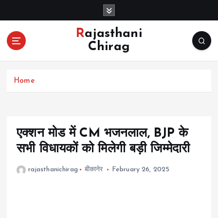
S
k
i
Rajasthani
p
Chirag
t
o
c
Home
o
n
t
e
n
एक्शन मोड में CM भजनलाल, BJP के
t
सभी विधायकों को मिलेगी बड़ी जिम्मेदारी
rajasthanichirag
बीकानेर
February 26, 2025