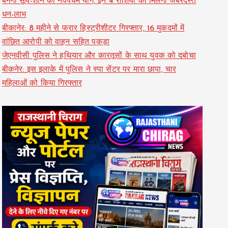
बनेगा सूर्य-शनि का नवपंचम योग, इन 4 राशियों को मिलेगा जबरदस्त
धन-लाभ
बीकानेर: 8 महीने से फरार हिस्ट्रीशीटर गिरफ्तार, 16 मुकदमों में
वांछित आरोपी को वाहन सहित पकड़ा
जेएनवीसी पुलिस ने हथियार और कारतूसों के साथ युवक को दबोचा
बीकनेर: इस इलाके में पुलिस ने स्पा सेंटर पर मारा छापा, चार
महिलाओं को किया गिरफ्तार