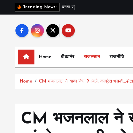
S
ब
न
ग
स
र
-
श
न
Trending News:
k
i
p
t
o
c
Home
बीकानेर
राजस्थान
राजनीति
o
n
t
Home
CM भजनलाल ने खत्म किए 9 जिले, कांग्रेस भड़की…डोटासर
e
n
t
CM भजनलाल ने खत