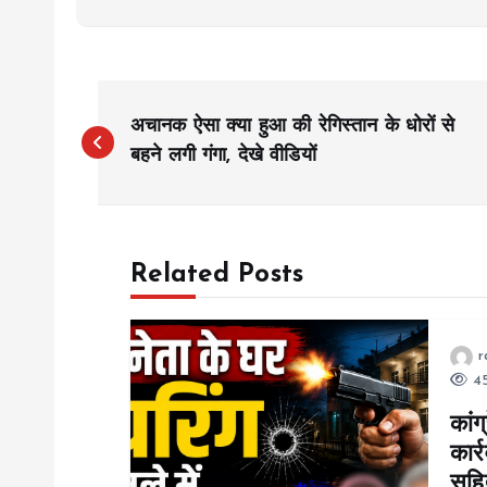
P
अचानक ऐसा क्या हुआ की रेगिस्तान के धोरों से
o
बहने लगी गंगा, देखे वीडियों
s
Related Posts
t
n
r
45
a
कांग
कार्
v
सहि